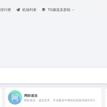
排行榜
机场列表
TG频道及群组
网际速连
网际速连，速连世界，专业隧道中继优化线路高端平价Shadowsocks机场，新加坡华人运营，拒绝跑路。