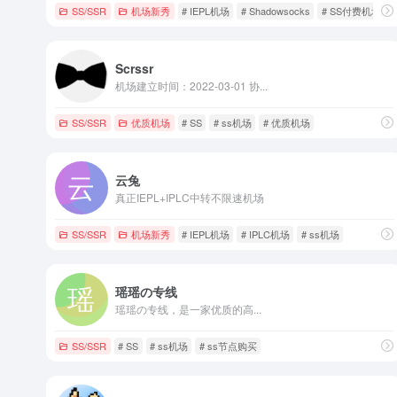
SS/SSR
机场新秀
# IEPL机场
# Shadowsocks
# SS付费机场
Scrssr
机场建立时间：2022-03-01 协...
SS/SSR
优质机场
# SS
# ss机场
# 优质机场
云兔
真正IEPL+IPLC中转不限速机场
SS/SSR
机场新秀
# IEPL机场
# IPLC机场
# ss机场
瑶瑶の专线
瑶瑶の专线，是一家优质的高...
SS/SSR
# SS
# ss机场
# ss节点购买