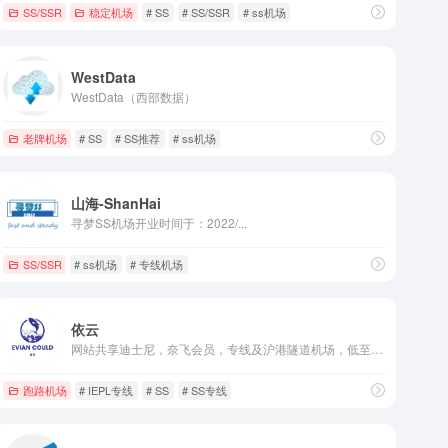
SS/SSR
稳定机场
# SS
# SS/SSR
# ss机场
WestData
WestData（西部数据）
老牌机场
# SS
# SS推荐
# ss机场
山海-ShanHai
寻梦SS机场开业时间于：2022/...
SS/SSR
# ss机场
# 专线机场
依云
网站共享迪士尼，奈飞会员，专线及沪港隧道机场，低至9.8元，24小时在线维护
跑路机场
# IEPL专线
# SS
# SS专线