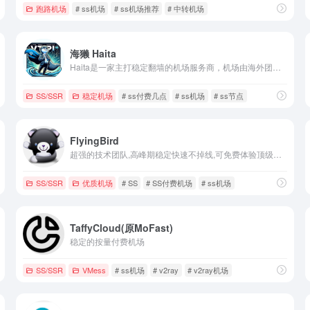
跑路机场
# ss机场
# ss机场推荐
# 中转机场
海獭 Haita
Haita是一家主打稳定翻墙的机场服务商，机场由海外团队运作
SS/SSR
稳定机场
# ss付费几点
# ss机场
# ss节点
FlyingBird
超强的技术团队,高峰期稳定快速不掉线,可免费体验顶级服务,超快速度,4K秒开,体验宛如身在海外
SS/SSR
优质机场
# SS
# SS付费机场
# ss机场
TaffyCloud(原MoFast)
稳定的按量付费机场
SS/SSR
VMess
# ss机场
# v2ray
# v2ray机场