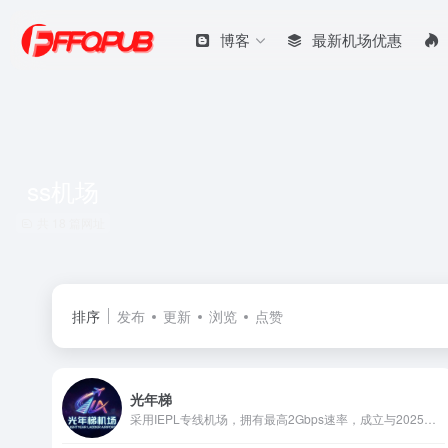
博客
最新机场优惠
ss机场
共 18 篇网址
排序
发布
更新
浏览
点赞
光年梯
采用IEPL专线机场，拥有最高2Gbps速率，成立与2025年9月，新加坡海外团队大机房产品，性价比专线，24h在线客服，专业且靠谱稳定，任何线路问题都是1h内修复处理，支持退款。