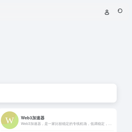
Web3加速器
Web3加速器，是一家比较稳定的专线机场，低调稳定，开业5年，老板说可用率保持在100%