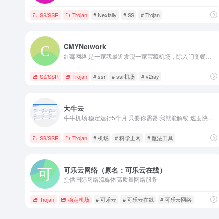
SS/SSR
Trojan
# Nextally
# SS
# Trojan
CMYNetwork
红莓网络 是一家我最近发现一家宝藏机场，除入门套餐外采用全内网中转节点；入门套餐采用 Trojan 新协议，保证稳定性；更有回国专用套餐。经测速和日常使用，可以说是稳定高速，高峰期速度也能拉满。提供网页在线客服和工单，服务还不错。持续使用体验仍在继续跟踪。
SS/SSR
Trojan
# ssr
# ssr机场
# v2ray
大牛云
牛牛机场 稳定运行5个月 只要你需要 我就能解锁 速度快服务器多
SS/SSR
Trojan
# 机场
# 科学上网
# 魔法工具
可乐云网络（原名：可乐云在线）
提供国际网络流媒体高质量网络服务
Trojan
稳定机场
# 可乐云
# 可乐云在线
# 可乐云网络