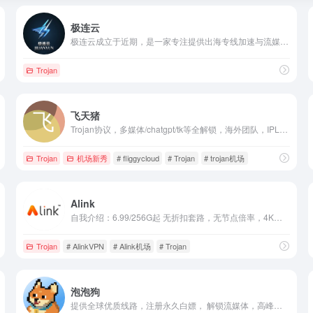
极连云
极连云成立于近期，是一家专注提供出海专线加速与流媒体解锁服务的网络“机场”品牌。
Trojan
飞天猪
Trojan协议，多媒体/chatgpt/tk等全解锁，海外团队，IPLC 内网专线节点，开业五五折巨惠，专线iplc专线机场，节点覆盖范围广，不限速无倍率，年付低至每月5.8元
Trojan
机场新秀
# fliggycloud
# Trojan
# trojan机场
Alink
自我介绍：6.99/256G起 无折扣套路，无节点倍率，4K秒开，含国内电信移动BGP中转，最全流媒体解锁技术！
Trojan
# AlinkVPN
# Alink机场
# Trojan
泡泡狗
提供全球优质线路，注册永久白嫖， 解锁流媒体，高峰也能跑满宽带。 付费套餐五元起，注册免费白嫖。 套