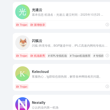
光速云
基本信息 机场名：光速云 建立时间：2025年10月25 ...
Trojan
新增收录
闪狐云
闪狐-跨境专线，BGP隧道中转，IPLC高速内网纯专线出口。5大运营商动态优化，低延迟 无论您是工作精英、游戏达人，还是流媒体内容的狂热粉丝，我们的跨境专线服务都能为您提供极速、稳定的网络体验。凭借独特的技术优势，我们为您打造了一条与众不同的全球网络之路
Trojan
机场新秀
# IEPL专线机场
# Trojan机场推荐
# 专线机场
Kelecloud
客服热心，tg群组也很热闹，解答各种网络相关问题。
Trojan
Nextally
公认的业内第一机场