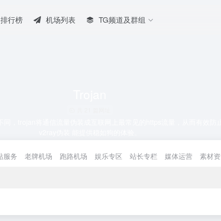
排行榜
机场列表
TG频道及群组
Trojan
共 21 篇网址
具不同，trojan将通信流量伪装成互联网上最常见的https流量，从而有效
v2ray伪装 能提供稳如狗的体验。
站服务
老牌机场
跑路机场
娱乐专区
站长专栏
媒体运营
素材资