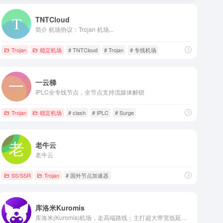
TNTCloud
简介 机场协议：Trojan 机场...
Trojan
稳定机场
# TNTCloud
# Trojan
# 专线机场
一云梯
IPLC全专线节点，全节点支持流媒体解锁
Trojan
稳定机场
# clash
# IPLC
# Surge
老牛云
老牛云
SS/SSR
Trojan
# 国外节点加速器
库洛米Kuromis
库洛米(Kuromis)机场，走高端路线；主打超大带宽低延迟与技术(可以用来打游戏了哦)，全部节点支持 UDP；线路有深港专线，苏日专线，移动云等；所有技术自主研发 以后可能会新增很多黑科技。