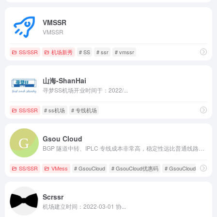
VMSSR
VMSSR
SS/SSR
机场新秀
# SS
# ssr
# vmssr
山海-ShanHai
寻梦SS机场开业时间于：2022/...
SS/SSR
# ss机场
# 专线机场
Gsou Cloud
BGP 隧道中转、IPLC 专线成本非常高，稳定性远比普通线路高很多，延迟低，线路质量也非常好，用户体验非常好。在特殊时期，IPLC 专线服务也几乎不受任何影响，GsouCloud绝对是对线路质量要求高的用户的最佳选择之一。在使用过程中，非常稳定，可以作为追剧加速的主力机场使用。
SS/SSR
VMess
# GsouCloud
# GsouCloud优惠码
# GsouCloud怎么样
Scrssr
机场建立时间：2022-03-01 协...