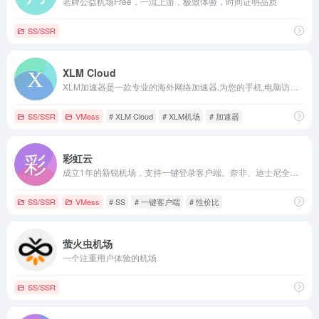
老牌公益机场Free，一流上游，极致体验，时间证明品质
SS/SSR
XLM Cloud
XLM加速器是一款专业的海外网络加速器,为您的手机,电脑访问外网,海淘,游戏,学习,工作访问加速,安全稳定,1080p无压力,下载即可使用
SS/SSR
VMess
# XLM Cloud
# XLM机场
# 加速器
彩虹云
成立1年的新锐机场，支持一键登录客户端。奈非、迪士尼全解锁。主打一个性价比10元188G流量
SS/SSR
VMess
# SS
# 一键客户端
# 性价比
萤火虫机场
一个注重用户体验的机场
SS/SSR