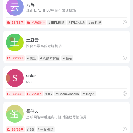
云兔
真正IEPL+IPLC中转不限速机场
SS/SSR
机场新秀
# IEPL机场
# IPLC机场
# ss机场
土豆云
性价比最高的老牌机场
SS/SSR
# 便宜
# 流媒体解锁
# 稳定
sslar
sslar
SS/SSR
VMess
# 8K
# Shadowsocks
# Trojan
蛋仔云
全球网络中继服务，随时随处尽情使用
SS/SSR
# SS
# 中转机场