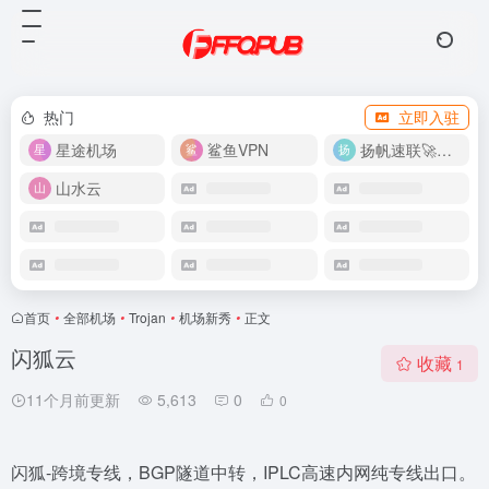
热门
立即入驻
星途机场
鲨鱼VPN
扬帆速联🚀很快
山水云
首页
•
全部机场
•
Trojan
•
机场新秀
•
正文
闪狐云
收藏
1
11个月前更新
5,613
0
0
闪狐-跨境专线，BGP隧道中转，IPLC高速内网纯专线出口。