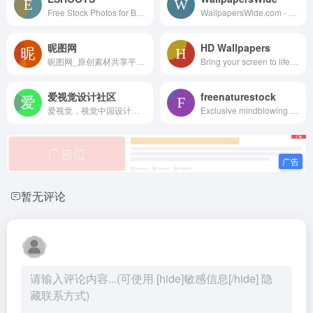
Free Stock Photos for Business or Personal use in high resolution. ✓ Free for commercial use ✓ No attribution required
WallpapersWide.com - Free High Quality Desktop Backgound Wallpapers in 4K &amp; 8K UHD for Ultra HD TV, Ultra Widescreen Desktop, Tablet, Smartphone &amp; Multi Display gaming setups for nView &amp; Eyefinity (Dual &amp; Triple monitor configuration) | Page 1
昵图网
HD Wallpapers
昵图网_原创素材共享平台.图片素材图库提供海量原创素材,图片下载,摄影作品,设计素材,视频素材,ppt模板,PSD源文件,矢量图,AI,CDR,EPS等高清图片下载.
Bring your screen to life with our extensive collection of beautiful HD wallpapers. All backgrounds can be downloaded for free in almost every mainstream resolution (from 1080p up to 4K) to better fit your desktop, laptop, or mobile phone home screen. No more distorted or stretched images!
爱视觉设计社区
freenaturestock
爱视觉，视觉中国设计师&amp;插画师交流平台。
Exclusive mindblowing freebies for designers and developers
暂无评论