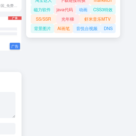
淘宝达人
下载链接转换
marketch
素材CNN,素材中国_免费素材共享平台.图片素材图库提供海量素材,图片下载,设计素材,PSD源文件,矢量图,AI,CDR,EPS等高清图片下载
磁力软件
java代码
动画
CSS3特效
SS/SSR
光年梯
虾米音乐MTV
背景图片
AI画笔
音悦台视频
DNS