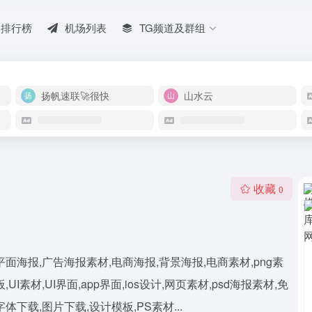
排行榜
机场列表
TG频道及群组
扬帆速联🚀很快
山水云
收藏
0
海报,广告海报素材,电商海报,背景海报,电商素材,png素
I素材,UI界面,app界面,ios设计,网页素材,psd海报素材,免
下载,图片下载,设计模板,PS素材...