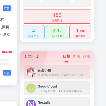
486
素材
收录网址
,
网页
4
2.1
1.5
K
K
,
PS
收录文章
运行天数
用户数量
网址
日榜
周榜
月榜
百变小樱
海外团队长期公司化运营！为用户免费提供Netflix/Disney+/HBO/Hulu等流媒体账号，除了常见流媒体外我们所有节点还解锁ChatGPT等服务
Gsou Cloud
BGP 隧道中转、IPLC 专线成本非常高，稳定性远比普通线路高很多，延迟低，线路质量也非常好，用户体验非常好。在特殊时期，IPLC 专线服务也几乎不受任何影响，GsouCloud绝对是对线路质量要求高的用户的最佳选择之一。在使用过程中，非常稳定，可以作为追剧加速的主力机场使用。
Nextally