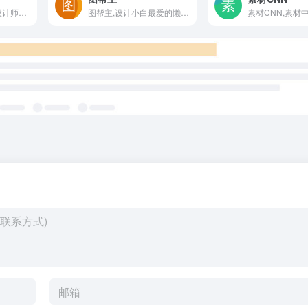
爱视觉，视觉中国设计师&amp;插画师交流平台。
图帮主,设计小白最爱的懒人设计神器。拖拉拽,秒出图,轻松搞定平面设计,图帮主在线平面设计工具提供五大类50多个场景的海量模板,让创意不再受限于工具。