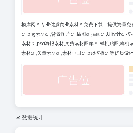
模库网
专业优质商业
素材
免费下载！提供海量
免
,
png素材
,背景
图片
,
插图
插画
,
UI设计
模
素材
,psd海报素材,免费素材
图库
,样机贴图,样机
素材
,
矢量素材
,
素材中国
,
psd模板
等优质设计
数据统计