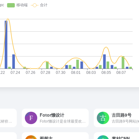
Fotor懒设计
古田路9号
优图网：激活闲置素材价值，重构共享设计理念。优图网为您提供专业海量的高品质海报设计,海报素材,海报模板,海报图片,广告平面,电商淘宝,UI设计,网页设计,插图插画,样机模型免费下载
Fotor懒设计是全球最受欢迎的在线图片制作神器、平面设计工具和在线平面设计软件之一,提供海量海报,PPT,邀请函,banner,名片,logo等免费设计素材和模板,可在线一键稿定设计印刷,并能在线图片编辑、照片编辑。
图帮主
素材CNN