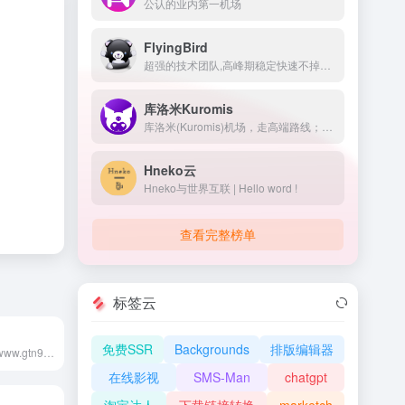
公认的业内第一机场
FlyingBird
超强的技术团队,高峰期稳定快速不掉线,可免费体验顶级服务,超快速度,4K秒开,体验宛如身在海外
库洛米Kuromis
库洛米(Kuromis)机场，走高端路线；主打超大带宽低延迟与技术(可以用来打游戏了哦)，全部节点支持 UDP；线路有深港专线，苏日专线，移动云等；所有技术自主研发 以后可能会新增很多黑科技。
Hneko云
Hneko与世界互联 | Hello word !
查看完整榜单
标签云
免费SSR
Backgrounds
排版编辑器
古田路9号网站(www.gtn9.com),国内专业品牌创意平台，以品牌为核心，集创意作品分享、活动招聘发布、广告推广、正版字体素材下载等多元化的交流分享平台。会员交流涉及：艺术创作、广告创意、交互设计、时尚文化等诸多创意产业。
在线影视
SMS-Man
chatgpt