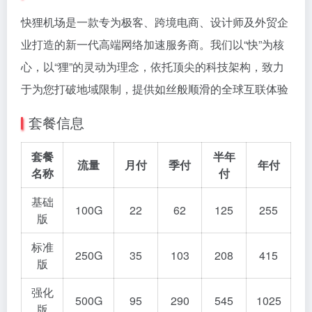
快狸机场是一款专为极客、跨境电商、设计师及外贸企
业打造的新一代高端网络加速服务商。我们以“快”为核
心，以“狸”的灵动为理念，依托顶尖的科技架构，致力
于为您打破地域限制，提供如丝般顺滑的全球互联体验
套餐信息
套餐
半年
流量
月付
季付
年付
名称
付
基础
100G
22
62
125
255
版
标准
250G
35
103
208
415
版
强化
500G
95
290
545
1025
版