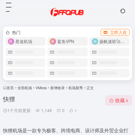
热门
立即入驻
星途机场
鲨鱼VPN
扬帆速联🚀很快
首页
•
全部机场
•
VMess
•
新增收录
•
机场新秀
•
正文
快狸
收藏
0
1个月前更新
1,149
0
1
快狸机场是一款专为极客、跨境电商、设计师及外贸企业打