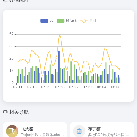
相关导航
飞天猪
布丁猫
Trojan协议，多媒体/chatgpt/tk等全解锁，海外团队，IPLC 内网专线节点，开业五五折巨惠，专线iplc专线机场，节点覆盖范围广，不限速无倍率，年付低至每月5.8元
多地BGP跨境专线出国 支持 Netflix / Disney+ / HBO / YouTube Premium 等流媒体解锁 覆盖 全球40+地区，100+节点 高速稳定协议，设备数量不限制