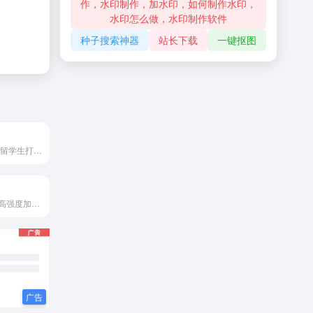
作，水印制作，加水印，如何制作水印，
水印怎么做，水印制作软件
种子搜索神器
站长下载
一键抠图
话啦啦-专为全球留学生打造的? 高速网络中继服务
全站CN2节点，高强度加密可保护数据安全性，稳定可靠。