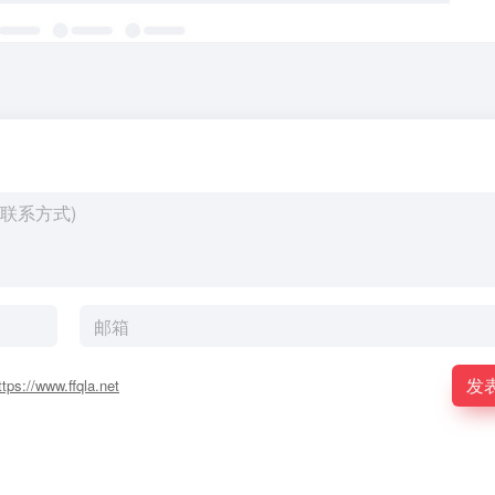
发
ttps://www.ffqla.net