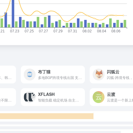
布丁猫
闪狐云
本站提供香港，日本、韩国、新加坡、台湾、美国等多个主流地区节点，使用SS中转/IPLC专线入口，高速，稳定，无倍率，不限制网速和客户端数量，支持试用，满意后再买
多地BGP跨境专线出国 支持 Netflix / Disney+ / HBO / YouTube Premium 等流媒体解锁 覆盖 全球40+地区，100+节点 高速稳定协议，设备数量不限制
XFLASH
云渡
真正IEPL+IPLC中转不限速机场
智能负载 稳定机场 自主研发