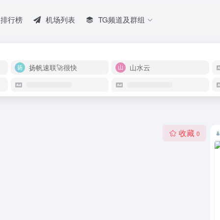
排行榜
机场列表
TG频道及群组
扬帆速联🚀很快
山水云
收藏
0