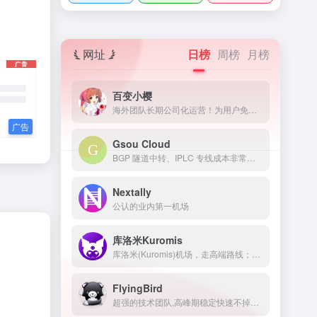
网址
日榜
周榜
月榜
百变小樱
海外团队长期公司化运营！为用户免费提供Netflix/Disney+/HBO/Hulu等流媒体账号，除了常见流媒体外我们所有节点还解锁ChatGPT等服务
Gsou Cloud
BGP 隧道中转、IPLC 专线成本非常高，稳定性远比普通线路高很多，延迟低，线路质量也非常好，用户体验非常好。在特殊时期，IPLC 专线服务也几乎不受任何影响，GsouCloud绝对是对线路质量要求高的用户的最佳选择之一。在使用过程中，非常稳定，可以作为追剧加速的主力机场使用。
Nextally
公认的业内第一机场
库洛米Kuromis
库洛米(Kuromis)机场，走高端路线；主打超大带宽低延迟与技术(可以用来打游戏了哦)，全部节点支持 UDP；线路有深港专线，苏日专线，移动云等；所有技术自主研发 以后可能会新增很多黑科技。
FlyingBird
超强的技术团队,高峰期稳定快速不掉线,可免费体验顶级服务,超快速度,4K秒开,体验宛如身在海外