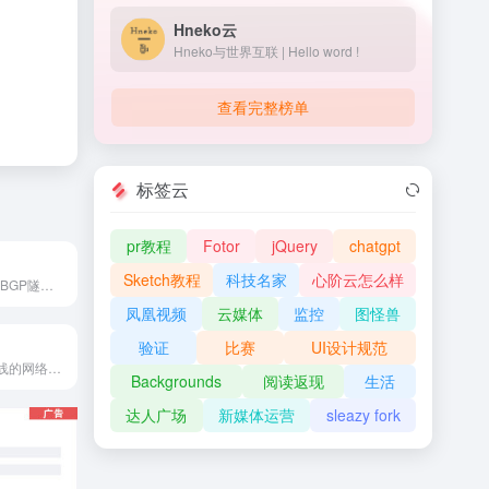
Hneko云
Hneko与世界互联 | Hello word !
查看完整榜单
标签云
pr教程
Fotor
jQuery
chatgpt
Sketch教程
科技名家
心阶云怎么样
闪狐-跨境专线，BGP隧道中转，IPLC高速内网纯专线出口。5大运营商动态优化，低延迟 无论您是工作精英、游戏达人，还是流媒体内容的狂热粉丝，我们的跨境专线服务都能为您提供极速、稳定的网络体验。凭借独特的技术优势，我们为您打造了一条与众不同的全球网络之路
凤凰视频
云媒体
监控
图怪兽
验证
比赛
UI设计规范
云渡是一个新上线的网络加速与连接优化服务平台，致力于为用户提供稳定、顺畅的网络体验。平台采用弹性扩展的 VMSS 技术架构，可根据访问量智能调度资源，在高并发场景下依然保持良好的性能表现。
Backgrounds
阅读返现
生活
达人广场
新媒体运营
sleazy fork