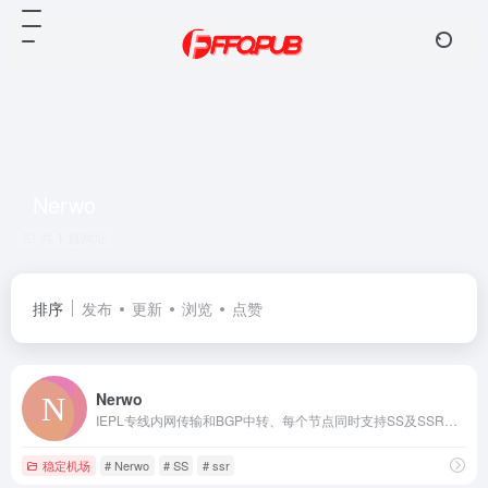
Nerwo
共 1 篇网址
排序
发布
更新
浏览
点赞
Nerwo
IEPL专线内网传输和BGP中转、每个节点同时支持SS及SSR、共100+节点
稳定机场
# Nerwo
# SS
# ssr