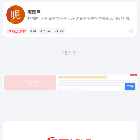
昵图网
昵图网_原创素材共享平台.图片素材图库提供海量原创素材,图片下载,摄影作品,设计素材,视频素材,ppt模板,PSD源文件,矢量图,AI,CDR,EPS等高清图片下载.
综合素材
# AI
# CDR
# EPS
没有了