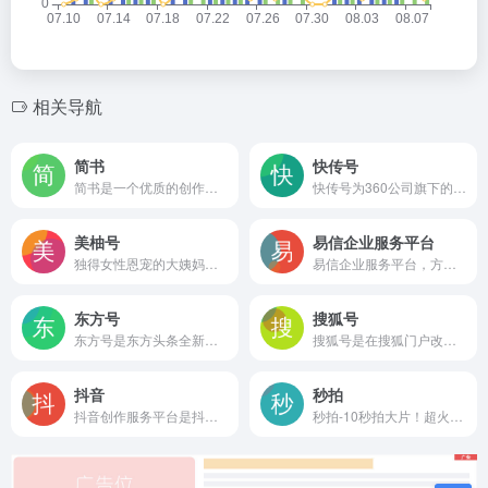
相关导航
简书
快传号
简书是一个优质的创作社区，在这里，你可以任性地创作，一篇短文、一张照片、一首诗、一幅画……我们相信，每个人都是生活中的艺术家，有着无穷的创造力。
快传号为360公司旗下的自媒体平台，为原创作者提供了展现自我的广阔空间，并将其优质的内容在360各产品端精准推荐给欣赏自己的受众。让那个用心书写的人，更加闪耀夺目。
美柚号
易信企业服务平台
独得女性恩宠的大姨妈神器，超活跃的女性交流社区，超过1亿妹纸在这里！美柚是一款记录经期的App，更是女性健康生活的正确入口，为女生提供购物、减肥、瘦身、美容、丰胸、星座交流，还可随心切换备孕、怀孕、育儿、孕期模式！
易信企业服务平台，方便个人、企业、明星为自己的用户提供更好的服务
东方号
搜狐号
东方号是东方头条全新打造的分类内容的入驻、发布和分发的自媒体平台
搜狐号是在搜狐门户改革背景下全新打造的分类内容的入驻、发布和分发全平台，是集中搜狐网、手机搜狐网和搜狐新闻客户端三端资源大力推广媒体和自媒体优质内容的平台，将不断为入驻的媒体单位和自媒体人提供更好的服务。
抖音
秒拍
抖音创作服务平台是抖音创作者的专属服务平台，支持用户作为创作者和管理机构两种登陆方式，并通过提供授权管理、内容管理、互动管理及数据管理等服务助力抖音用户高效运营！
秒拍-10秒拍大片！超火爆短视频分享平台