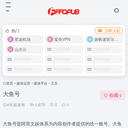
热门
立即入驻
星途机场
鲨鱼VPN
扬帆速联🚀很快
山水云
首页
•
媒体运营
•
媒体平台
•
正文
大鱼号
收藏
0
4年前发布
1,679
0
0
大鱼号是阿里文娱体系为内容创作者提供的统一账号。大鱼