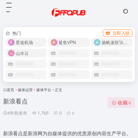
热门
立即入驻
星途机场
鲨鱼VPN
扬帆速联🚀很快
山水云
首页
•
媒体运营
•
媒体平台
•
正文
新浪看点
收藏
0
4年前发布
1,765
0
0
新浪看点是新浪网为自媒体提供的优质原创内容生产平台。