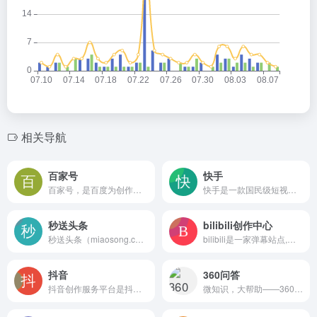
相关导航
百家号
快手
百家号，是百度为创作者打造的集创作、发布、变现于一体的内容创作平台，也是众多企业号实现营销转化的运营新阵地。
快手是一款国民级短视频App。在快手，了解真实的世界，认识有趣的人，也可以记录真实而有趣的自己。快手，拥抱每一种生活。
秒送头条
bilibili创作中心
秒送头条（miaosong.cn）是一个开放式自媒体（发布推广）应用平台，支持各类用户入住开通秒送号发布文章、小视频、百科、问答等内容使用。其媒体形式不限于官方类媒体、商业类媒体、新媒体、自媒体等。
bilibili是一家弹幕站点,大家可以在这里找到许多的欢乐.
抖音
360问答
抖音创作服务平台是抖音创作者的专属服务平台，支持用户作为创作者和管理机构两种登陆方式，并通过提供授权管理、内容管理、互动管理及数据管理等服务助力抖音用户高效运营！
微知识，大帮助——360问答是一个互动知识分享社区，网友们可以把自己工作、生活中遇到的问题提交给360问答，360问答会匹配到最适合的回答者来解答问题。解决后的问题可以被使用360搜索的其他用户搜索到，帮助更多人解决类似的问题。