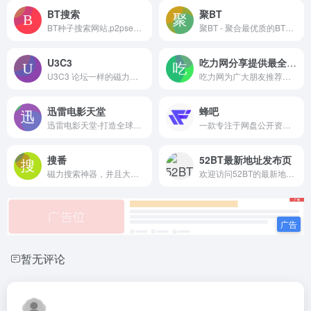
BT搜索
聚BT
BT种子搜索网站,p2psearcher是一个bt种子下载,磁力链接搜索网站,p2p种子搜索器!网站索引数千万的BT种子,磁力链接,包括电影,剧集等资源,又被誉为BT种子搜索神器!比TorrentKitty,BTDigg,btspread,P2PSearcher都好用!是公认的最好用的BT种子,磁力链接资源搜索网站！
聚BT - 聚合最优质的BT、磁力资源 | BT搜索 磁力搜索 云盘搜索 影视APP 在线影视 磁力影视 种子搜索
U3C3
吃力网分享提供最全的搜索引擎
U3C3 论坛一样的磁力搜索引擎...
吃力网为广大朋友推荐最全的搜索引擎
迅雷电影天堂
蜂吧
迅雷电影天堂-打造全球领先的高清电影下载平台，以丰富的内容、极致的下载体验、满足用户最新电影迅雷下载和BT下载需求。每日更新720p、1080p，蓝光高清等电影迅雷下载资源。
一款专注于网盘公开资源检索的优质实用平台，影视、学习资源、课程、PPT 、设计素材等资源一搜即得，满足多元需求，是资源搜索的优质之选。
搜番
52BT最新地址发布页
磁力搜索神器，并且大多数速度下载快，本站实时通过DHT网络获取最新的BT种子文件信息，并生成磁力链接
欢迎访问52BT的最新地址,52BT最新发布地址,回家不迷路
暂无评论