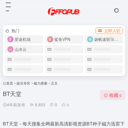
热门
立即入驻
星途机场
鲨鱼VPN
扬帆速联🚀很快
山水云
首页
•
娱乐专区
•
磁力搜索
•
正文
BT天堂
收藏
0
4年前发布
9,853
0
0
BT天堂－每天搜集全网最新高清影视资源BT种子磁力迅雷下