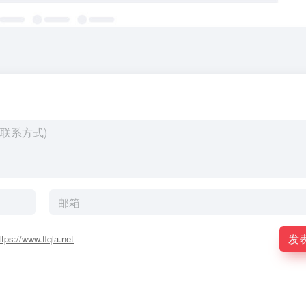
发
ttps://www.ffqla.net