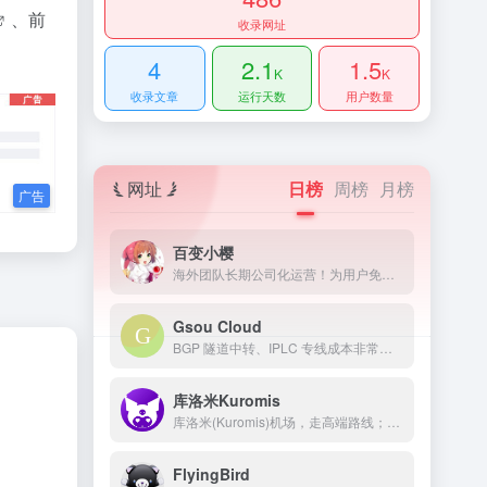
、
前
收录网址
4
2.1
1.5
K
K
收录文章
运行天数
用户数量
网址
日榜
周榜
月榜
百变小樱
海外团队长期公司化运营！为用户免费提供Netflix/Disney+/HBO/Hulu等流媒体账号，除了常见流媒体外我们所有节点还解锁ChatGPT等服务
Gsou Cloud
BGP 隧道中转、IPLC 专线成本非常高，稳定性远比普通线路高很多，延迟低，线路质量也非常好，用户体验非常好。在特殊时期，IPLC 专线服务也几乎不受任何影响，GsouCloud绝对是对线路质量要求高的用户的最佳选择之一。在使用过程中，非常稳定，可以作为追剧加速的主力机场使用。
库洛米Kuromis
库洛米(Kuromis)机场，走高端路线；主打超大带宽低延迟与技术(可以用来打游戏了哦)，全部节点支持 UDP；线路有深港专线，苏日专线，移动云等；所有技术自主研发 以后可能会新增很多黑科技。
FlyingBird