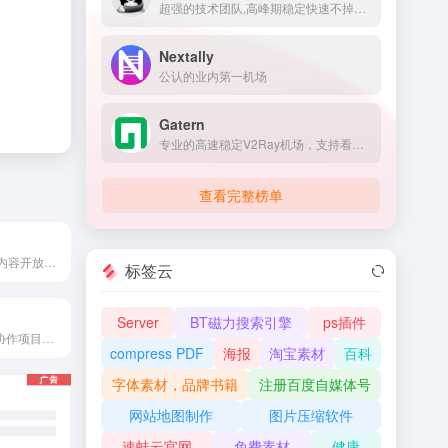
超强的技术团队,高峰期稳定快速不掉线,可免费体验顶级服务,超快速度,4K秒开,体验宛如身在海外
Nextally
公认的业内第一机场
Gatern
专业的高速稳定V2Ray机场，支持看奈飞Netflix/HULU/HBO/TVB/动画疯等国外流媒体视频，全部使用BGP隧道中转和IPLC内网专线
查看完整榜单
百度百科是一部内容开放、自由的网络百科全书，旨在创造一个涵盖所有领域知识，服务所有互联网用户的中文知识性百科全书。在这里你可以参与词条编辑，分享贡献你的知识。
标签云
Server
BT磁力搜索引擎
ps插件
wikiHow是一项协作项目，目标是建立世界最大的最高质量的指导手册。无论您想做什么，我们的多语种指导手册都可以为您提供免费的逐步指导。
compress PDF
海报
淘宝素材
百科
字体素材，品牌书籍
注册百度自媒体号
网站地图制作
图片压缩软件
速蛙云官网
免费素材
健康