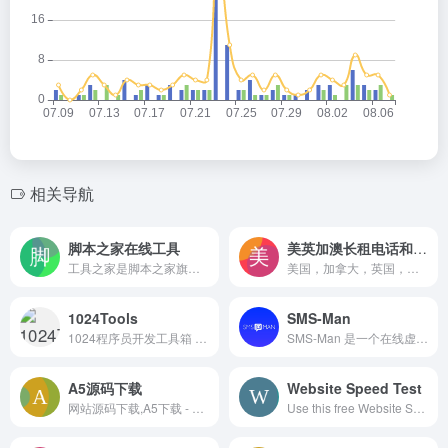
相关导航
脚本之家在线工具
美英加澳长租电话和USPS运单
工具之家是脚本之家旗下网站，目的是为广大程序员、前端工程师、服务器管理员、网站站长等朋友提供在线工具，如代码格式化、代码混淆、代码加密、编码转换、站长查询、颜色对照表、颜色值转换等常用工具，更多好用、易用的工具还在不断添加中，欢迎访问！
美国，加拿大，英国，澳大利亚等各种类型长租-可续费电话号码（真实运营商，非Google voice类号码），美国USPS-自选日期实时真实货运单号
1024Tools
SMS-Man
1024程序员开发工具箱 - 1024Tools
SMS-Man 是一个在线虚拟手机号接收服务平台，用户可以通过该网站租用或购买虚拟电话号码，用来在线接收短信验证码，而无需使用自己的私人手机号码。
A5源码下载
Website Speed Test
网站源码下载,A5下载 - 更快的站长下载站
Use this free Website Speed Test to analyze the load speed of your websites, and learn how to make them faster.