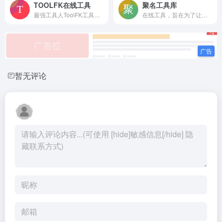
TOOLFK在线工具
聚名工具库
最强工具人ToolFK工具网工具箱提供古诗智能创作,语音生成,AI伪原创,JS/PHP混淆加密,HTML/CSS/JSON格式化等在线工具,立志做一个对他人有用的在线工具站
在线工具，旨在为了让站长少安装应用，只需要打开网站，就能完成任务，提供在线解密,在线代码压缩,whois在线查询等一些实用功能的在线工具箱!
暂无评论