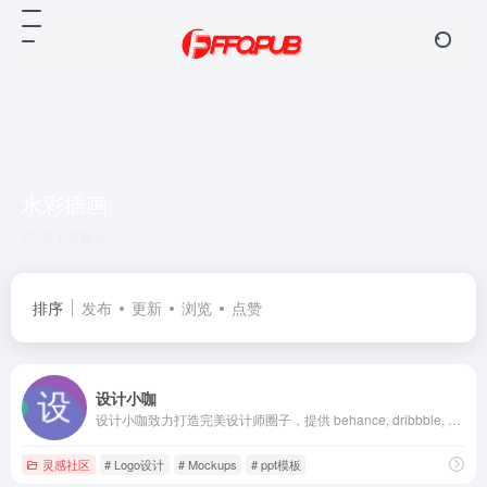
水彩插画
共 1 篇网址
排序
发布
更新
浏览
点赞
设计小咖
设计小咖致力打造完美设计师圈子，提供 behance, dribbble, CM国外知名网站的UI, 图标, 样机Mockups, 纹理, Sketch, PPT模板, PS笔刷, 英文字体, wordpress主题, 水彩画等资源，同时更新前端设计、设计教程、设计理论、设计工具和设计欣赏等资讯内容。
灵感社区
# Logo设计
# Mockups
# ppt模板